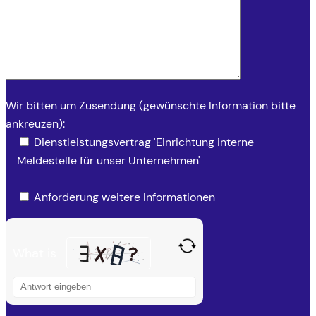
Wir bitten um Zusendung (gewünschte Information bitte
ankreuzen):
Dienstleistungsvertrag 'Einrichtung interne
Meldestelle für unser Unternehmen'
Anforderung weitere Informationen
What is
S
o
l